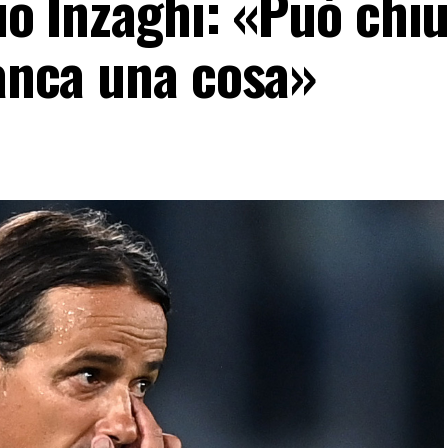
zio Inzaghi: «Può chi
manca una cosa»