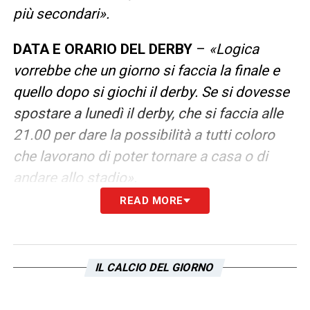
più secondari».
DATA E ORARIO DEL DERBY
–
«Logica
vorrebbe che un giorno si faccia la finale e
quello dopo si giochi il derby. Se si dovesse
spostare a lunedì il derby, che si faccia alle
21.00 per dare la possibilità a tutti coloro
che lavorano di poter tornare a casa o di
andare allo stadio».
READ MORE
ORDINE PUBBLICO
–
«A Roma non
dobbiamo aver paura di fare un derby di sera
a causa di possibili incidenti, è ora che chi
IL CALCIO DEL GIORNO
pensa di andare allo stadio per fare degli
scontri sia assicurato alla giustizia. Ci