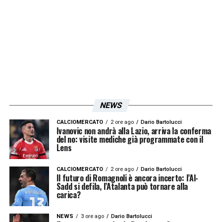
aspettiamo da parte del Governo parole
molto nette su questo».
Roma Lazio
, Onorato tra Olimpiadi e
Flaminio
OLIMPIADI 2036
–
«Mi sembra di capire che
questa candidatura è matura, il
Comune di
NEWS
Roma
è pronto a fare la sua parte».
CALCIOMERCATO
2 ore ago
Dario Bartolucci
Ivanovic non andrà alla Lazio, arriva la conferma
del no: visite mediche già programmate con il
STADIO FLAMINIO
–
«Siamo super sereni: le
Lens
documentazioni presentate dalla
Lazio
, se
CALCIOMERCATO
2 ore ago
Dario Bartolucci
ho capito bene, sono complete e credo che
Il futuro di Romagnoli è ancora incerto: l’Al-
Sadd si defila, l’Atalanta può tornare alla
nei prossimi giorni ci sarà la conferenza dei
carica?
servizi. Poi saranno le diverse autorità
NEWS
3 ore ago
Dario Bartolucci
coinvolte a dire se lo stadio, dal punto di