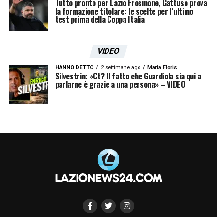
Tutto pronto per Lazio Frosinone, Gattuso prova
la formazione titolare: le scelte per l’ultimo
vista tecnico, è compatibile o meno».
test prima della Coppa Italia
Le parole di
Onorato
riaccendono il dibattito
VIDEO
sulla gestione del derby, tra esigenze
televisive, ordine pubblico e rispetto dei
HANNO DETTO
2 settimane ago
Maria Floris
Silvestrin: «Ct? Il fatto che Guardiola sia qui a
tifosi, con un’apertura chiara alla possibilità
parlarne è grazie a una persona» – VIDEO
di giocare
Roma Lazio
in notturna.
LA PLAYLIST DELLE NOSTRE TOP NEWS