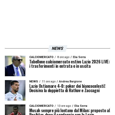
ISCRIVIMI
Accetto la
Privacy Policy
LA PLAYLIST DELLE NOSTRE TOP NEWS
NEWS
CALCIOMERCATO
8 ore ago
Elia Serra
Tabellone calciomercato estivo Lazio 2026 LIVE:
i trasferimenti in entrata e in uscita
NEWS
11 ore ago
Andrea Bargione
Lazio Ostiamare 4-0: poker dei biancocelesti!
Decisiva la doppietta di Ratkov e Zaccagni
CALCIOMERCATO
13 ore ago
Elia Serra
Musah sempre più lontano dal Milan: proposto al
Besiktas dopo il sondaggio con la Lazio