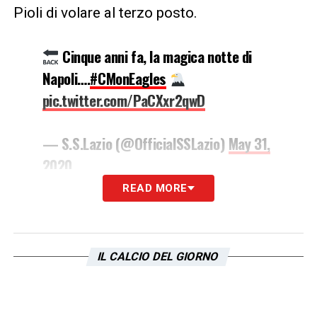
Pioli di volare al terzo posto.
Cinque anni fa, la magica notte di
Napoli….
#CMonEagles
pic.twitter.com/PaCXxr2qwD
— S.S.Lazio (@OfficialSSLazio)
May 31,
2020
READ MORE
IL CALCIO DEL GIORNO
Iscriviti gratis alla nostra
Newsletter