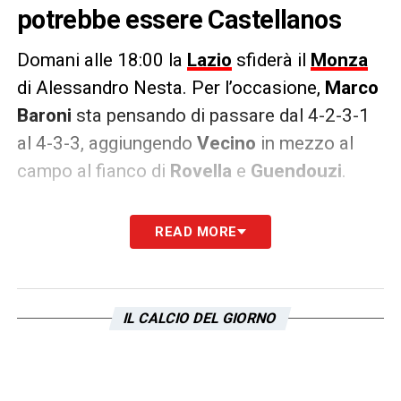
potrebbe essere Castellanos
Domani alle 18:00 la
Lazio
sfiderà il
Monza
di Alessandro Nesta. Per l’occasione,
Marco
Baroni
sta pensando di passare dal 4-2-3-1
al 4-3-3, aggiungendo
Vecino
in mezzo al
campo al fianco di
Rovella
e
Guendouzi
.
Il tridente, invece, vede favoriti
Pedro
,
Dia
e
READ MORE
Zaccagni
, con
Castellanos
che almeno
inizialmente si accomoderebbe in panchina.
Per la conferma definitiva bisognerà
IL CALCIO DEL GIORNO
attendere le formazioni ufficiali.
LA PLAYLIST DELLE NOSTRE TOP NEWS