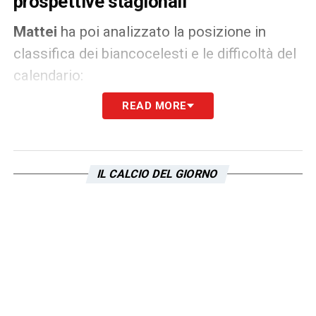
prospettive stagionali
Mattei
ha poi analizzato la posizione in
classifica dei biancocelesti e le difficoltà del
calendario:
READ MORE
SULLA CLASSIFICA
–
«La Lazio da oggi è
nona in classifica, è scesa, e la posizione
potrebbe ancora calare perché all’orizzonte
IL CALCIO DEL GIORNO
ci sono le trasferte a Firenze e a Napoli. La
Lazio, come dicevo ad inizio stagione, finirà
tra l’ottavo e il dodicesimo posto».
SULLA MANCATA CONFERENZA
–
«Per
farla servirebbero argomenti, il problema è
questo. Ormai non bastano le parole,