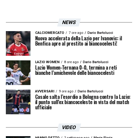
servono fatti concreti. Sono frasi di
circostanza quelle delle conferenza, dette, o
fatte dire, per guadagnare tempo».
NEWS
CALCIOMERCATO
7 ore ago
Dario Bartolucci
SUL MERCATO E SARRI
–
«La situazione è
Nuova accelerata della Lazio per Ivanovic: il
Benfica apre al prestito ai biancocelesti!
chiara: Ratkov è costato 13 milioni, Dia 12,
Maldini 14, Noslin 16. Quando si acquista
LAZIO WOMEN
8 ore ago
Dario Bartolucci
Belahyane per Baroni, che non lo faceva
Lazio Women-Ternana 0-0, termina a reti
bianche l’amichevole delle biancocelesti
giocare neanche a Verona, di cosa vogliamo
parlare? Per commentare bisogna essere
AVVERSARI
9 ore ago
Dario Bartolucci
oggettivi e quindi vanno anche riconosciuti
Casale salta l’esordio a Bologna contro la Lazio:
il punto sull’ex biancoceleste in vista del match
gli errori di Sarri. Per me è troppo schiavo
ufficiale
delle sue idee, Pedro non riesce a partire
titolare, Ratkov poteva forse essere utile
VIDEO
contro questo Parma. Detto questo però, se
HANNO DETTO
2 settimane ago
Maria Floris