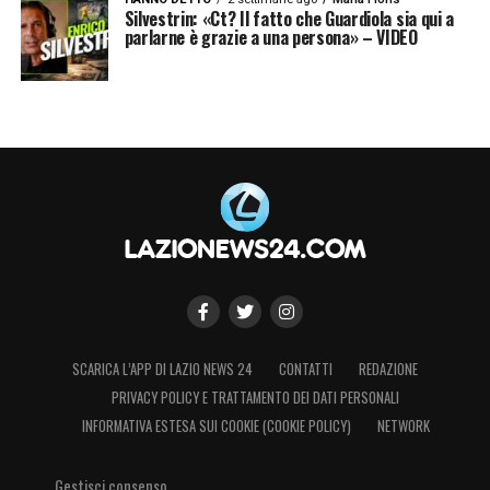
pensiamo che il problema di questa Lazio
Silvestrin: «Ct? Il fatto che Guardiola sia qui a
parlarne è grazie a una persona» – VIDEO
sia l’allenatore, non abbiamo capito niente».
SCARICA L’APP DI LAZIO NEWS 24
CONTATTI
REDAZIONE
PRIVACY POLICY E TRATTAMENTO DEI DATI PERSONALI
INFORMATIVA ESTESA SUI COOKIE (COOKIE POLICY)
NETWORK
Gestisci consenso