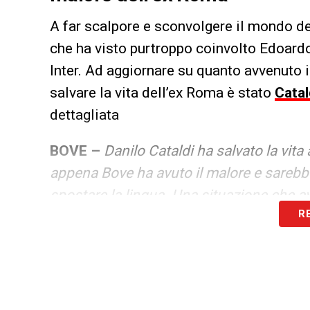
A far scalpore e sconvolgere il mondo del
che ha visto purtroppo coinvolto Edoardo
Inter. Ad aggiornare su quanto avvenuto
salvare la vita dell’ex Roma è stato
Catal
dettagliata
BOVE –
Danilo Cataldi ha salvato la vit
appena Bove ha avuto il malore e sarebb
spostare la lingua. Una situazione che av
R
LA PLAYLIST DELLE NOSTRE TOP NEW