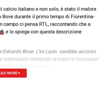
 calcio italiano e non solo, è stato il malore
 Bove durante il primo tempo di Fiorentina-
 in campo ci pensa RTL, raccontando che a
di
, e lo spiega con questa descrizione
a a Edoardo Bove. L’ex Lazio sarebbe accorso
e intervenuto mettendo la mano in bocca per
rebbe evitato il peggio
EAD MORE
S