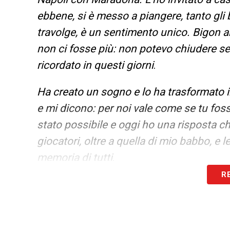
ebbene, si è messo a piangere, tanto gli ba
travolge, è un sentimento unico. Bigon 
non ci fosse più: non potevo chiudere se
ricordato in questi giorni
.
Ha creato un sogno e lo ha trasformato in
e mi dicono: per noi vale come se tu f
stato possibile e oggi ho una risposta che
giocatori, oltre a quella di mio babbo, e l
memoria di tutti
.
R
Juventus? Gli disse che non avrebbe ma
tra l’altro finita in cattive acque. Se la
accettato di guidare la Nazionale dopo Va