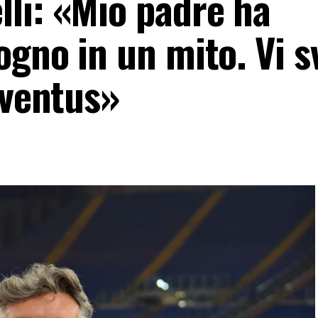
li: «Mio padre ha
gno in un mito. Vi s
uventus»