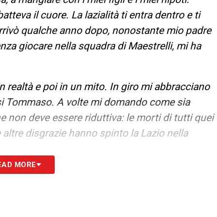
tteva il cuore. La lazialità ti entra dentro e ti
arrivò qualche anno dopo, nonostante mio padre
nza giocare nella squadra di Maestrelli, mi ha
 realtà e poi in un mito. In giro mi abbracciano
ossi Tommaso. A volte mi domando come sia
 non deve essere riduttiva: le morti di tutti quei
e altre disgrazie hanno spinto la Lazio nella
EAD MORE
i potuto abbandonare la barca biancoceleste,
 Lazio non avesse avuto problemi, forse avrebbe
lcareggi e i Mondiali del ’74, quelli del famoso