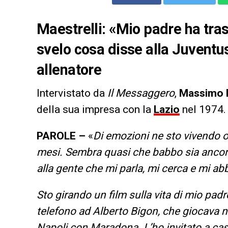
Maestrelli: «Mio padre ha tra
svelo cosa disse alla Juventus»
allenatore
Intervistato da
Il Messaggero
,
Massimo M
della sua impresa con la
Lazio
nel 1974. 
PAROLE –
«
Di emozioni ne sto vivendo o
mesi. Sembra quasi che babbo sia ancora 
alla gente che mi parla, mi cerca e mi ab
Sto girando un film sulla vita di mio padr
telefono ad Alberto Bigon, che giocava n
Napoli con Maradona. L’ho invitato a casa,