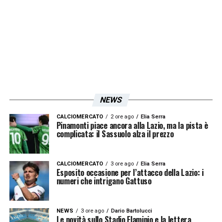
i
contatti tra la dirigenza giallorossa e
l’entourage del calciatore
sono già avviati e
positivi.
LA PLAYLIST DELLE NOSTRE TOP NEWS
NEWS
CALCIOMERCATO
2 ore ago
Elia Serra
Pinamonti piace ancora alla Lazio, ma la pista è
complicata: il Sassuolo alza il prezzo
CALCIOMERCATO
3 ore ago
Elia Serra
Esposito occasione per l’attacco della Lazio: i
numeri che intrigano Gattuso
NEWS
3 ore ago
Dario Bartolucci
Le novità sullo Stadio Flaminio e la lettera