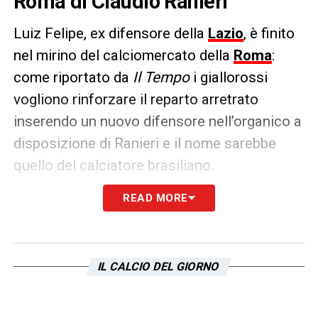
Roma di Claudio Ranieri
Luiz Felipe, ex difensore della
Lazio
, è finito
nel mirino del calciomercato della
Roma
:
come riportato da
Il Tempo
i giallorossi
vogliono rinforzare il reparto arretrato
inserendo un nuovo difensore nell’organico a
disposizione di Ranieri e il nome sarebbe
quello del calciatore brasiliano.
READ MORE
L’ex biancoceleste dopo il passaggio al Betis
è finito in Arabia Saudita all’
Al-Ittihad
, ma
avrebbe nostalgia dei campionati europei.
Sul 27enne ci sarebbe anche la
Juve
, alla
IL CALCIO DEL GIORNO
ricerca di rinforzi in difesa dopo gli infortuni
di
Bremer e Cabal
, ma a quanto pare