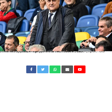
Dc Roma 06/10/2024 - campionato di calcio serie A / Lazio-Empoli / foto Domenico Cippitelli/Image Sport nella foto: Claudio Lotito