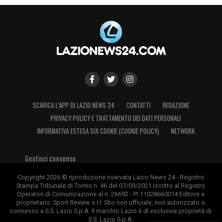
SCARICA L’APP DI LAZIO NEWS 24
CONTATTI
REDAZIONE
PRIVACY POLICY E TRATTAMENTO DEI DATI PERSONALI
INFORMATIVA ESTESA SUI COOKIE (COOKIE POLICY)
NETWORK
Gestisci consenso
Copyright 2026 © riproduzione riservata Lazio News 24 - Registro
Stampa Tribunale di Torino n. 46 del 07/09/2021 Iscritto al Registro
Operatori di Comunicazione al n. 26692 - PI 11028660014 Editore e
proprietario: Sport Review s.r.l. Sito non ufficiale, non autorizzato o
connesso a S.S. Lazio S.p.A. Il marchio Lazio è di esclusiva proprietà di
S.S. Lazio S.p.A.