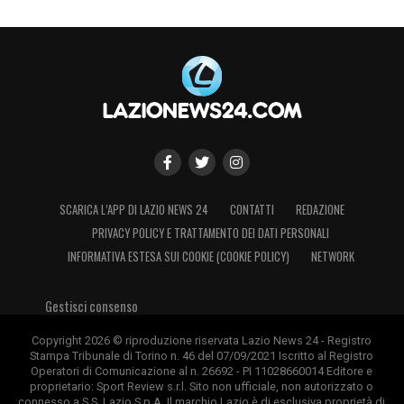
SCARICA L’APP DI LAZIO NEWS 24
CONTATTI
REDAZIONE
PRIVACY POLICY E TRATTAMENTO DEI DATI PERSONALI
INFORMATIVA ESTESA SUI COOKIE (COOKIE POLICY)
NETWORK
Gestisci consenso
Copyright 2026 © riproduzione riservata Lazio News 24 - Registro
Stampa Tribunale di Torino n. 46 del 07/09/2021 Iscritto al Registro
Operatori di Comunicazione al n. 26692 - PI 11028660014 Editore e
proprietario: Sport Review s.r.l. Sito non ufficiale, non autorizzato o
connesso a S.S. Lazio S.p.A. Il marchio Lazio è di esclusiva proprietà di