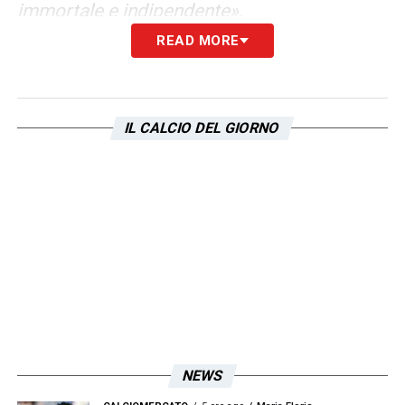
immortale e indipendente».
READ MORE
TIFOSI E GIOCATORI DELLA LAZIO –
«I
giocatori della Lazio quando vanno in campo
si cagano addosso. Avessero i miei attributi,
IL CALCIO DEL GIORNO
non ci sarebbe storia con nessuno. Giocare
senza tifosi non è la stessa cosa ma con
l’#Inter c’erano e non è cambiato nulla»
.
LA PLAYLIST DELLE NOSTRE TOP NEWS
NEWS