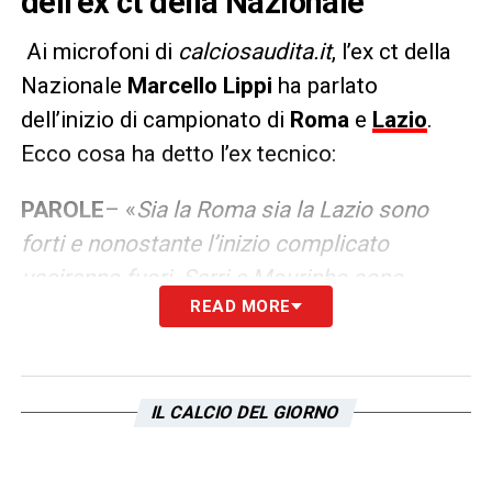
dell’ex ct della Nazionale
Ai microfoni di
calciosaudita.it
, l’ex ct della
Nazionale
Marcello Lippi
ha parlato
dell’inizio di campionato di
Roma
e
Lazio
.
Ecco cosa ha detto l’ex tecnico:
PAROLE
– «
Sia la Roma sia la Lazio sono
forti e nonostante l’inizio complicato
usciranno fuori. Sarri e Mourinho sono
READ MORE
grandi allenatori, sapranno sfruttare al
meglio le risorse che hanno a disposizione
».
LA PLAYLIST DELLE NOSTRE TOP NEWS
IL CALCIO DEL GIORNO