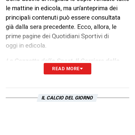
le mattine in edicola, ma un’anteprima dei
principali contenuti può essere consultata
già dalla sera precedente. Ecco, allora, le
prime pagine dei Quotidiani Sportivi di
oggi in edicola.
La Gazzetta dello Sport
,
Il Corriere dello
READ MORE
Sport
e
Tuttosport
rappresentano i principali
quotidiani sportivi in Italia. Punto di
riferimento ogni giorno tanto per gli addetti ai
lavori quanto per gli appassionati di calcio
IL CALCIO DEL GIORNO
(e non soltanto).