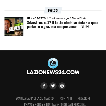
VIDEO
Le prime pagine dei principali quotidiani sportivi – 8
settembre 25
HANNO DETTO
2 settimane ago
Maria Floris
Silvestrin: «Ct? Il fatto che Guardiola sia qui a
parlarne è grazie a una persona» – VIDEO
SCARICA L’APP DI LAZIO NEWS 24
CONTATTI
REDAZIONE
PRIVACY POLICY E TRATTAMENTO DEI DATI PERSONALI