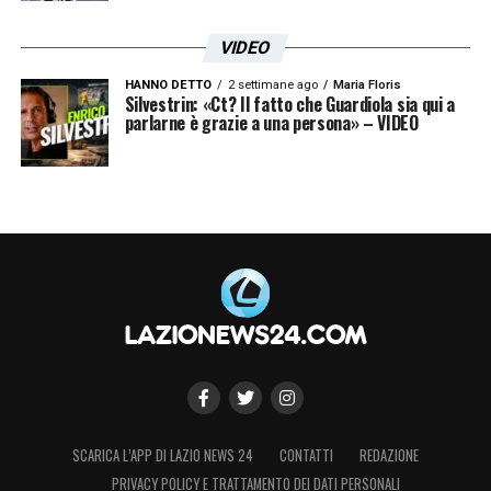
VIDEO
HANNO DETTO
2 settimane ago
Maria Floris
Silvestrin: «Ct? Il fatto che Guardiola sia qui a
parlarne è grazie a una persona» – VIDEO
SCARICA L’APP DI LAZIO NEWS 24
CONTATTI
REDAZIONE
PRIVACY POLICY E TRATTAMENTO DEI DATI PERSONALI