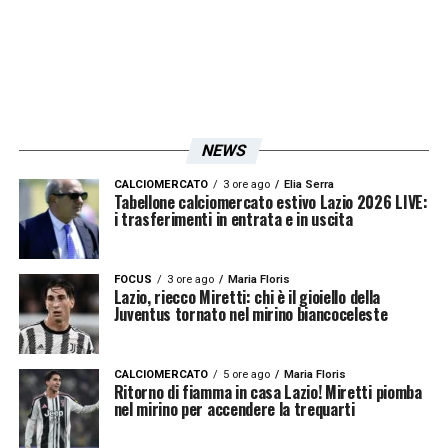
stagioni. La calciatrice irlandese ha inoltre
all`attivo ben quarantatré apparizioni e
quattro reti con la propria nazionale con cui
ha esordito ad appena diciannove anni il 23
gennaio 2016. Benvenuta Megan!
»
NEWS
CALCIOMERCATO
3 ore ago
Elia Serra
LA PLAYLIST DELLE NOSTRE TOP NEWS
Tabellone calciomercato estivo Lazio 2026 LIVE:
i trasferimenti in entrata e in uscita
FOCUS
3 ore ago
Maria Floris
Lazio, riecco Miretti: chi è il gioiello della
Juventus tornato nel mirino biancoceleste
CALCIOMERCATO
5 ore ago
Maria Floris
Ritorno di fiamma in casa Lazio! Miretti piomba
nel mirino per accendere la trequarti