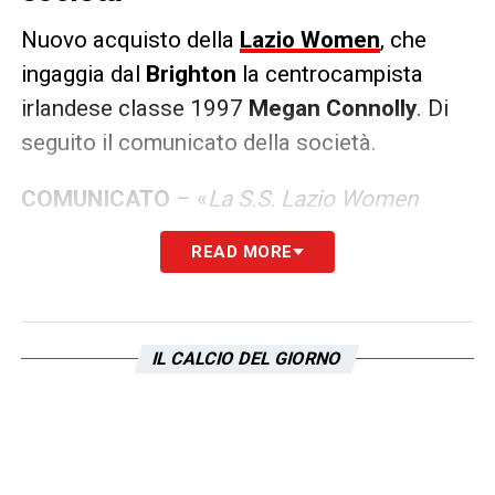
Nuovo acquisto della
Lazio Women
, che
ingaggia dal
Brighton
la centrocampista
irlandese classe 1997
Megan Connolly
. Di
seguito il comunicato della società.
COMUNICATO
– «
La S.S. Lazio Women
2015 A.R.L. rende noto che Megan Connolly
READ MORE
è una nuova calciatrice biancoceleste.
Centrocampista classe 1997, nel corso della
sua carriera Connolly può vantare
IL CALCIO DEL GIORNO
esperienze importanti nella massima serie
inglese con le maglie di Bristol City e
soprattutto Brighton, club dove colleziona
circa sessanta presenze nell`arco di quattro