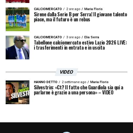
CALCIOMERCATO
2 ore ago
Maria Floris
Sirene dalla Serie B per Serra! Il giovane talento
piace, ma il futuro è un rebus
CALCIOMERCATO
3 ore ago
Elia Serra
Tabellone calciomercato estivo Lazio 2026 LIVE:
Nel cielo biancazzurro brilla una stella che in
i trasferimenti in entrata e in uscita
tutto il firmamento è sempre la più bella ….
Ricordi indelebili
VIDEO
Un post condiviso da
Arianna Rapaccioni Mihajlovic
HANNO DETTO
2 settimane ago
Maria Floris
Silvestrin: «Ct? Il fatto che Guardiola sia qui a
parlarne è grazie a una persona» – VIDEO
Iscriviti gratis alla nostra
Newsletter