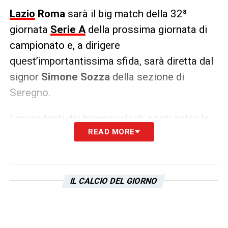
Lazio
Roma
sarà il big match della 32ª
giornata
Serie A
della prossima giornata di
campionato e, a dirigere
quest’importantissima sfida, sarà diretta dal
signor
Simone Sozza
della sezione di
Seregno.
I precedenti dei biancocelesti posti sotto la
READ MORE
sua guida sono stati
solo 6
, terminati con
due successi, un pari e tre sconfitte. Per
quanto riguarda i giallorossi invece sono
molte di più le partite dirette da lui,
ben 12
IL CALCIO DEL GIORNO
dove la Lupa ha ottenuto sette vittorie, due
pareggi e quattro sconfitte.