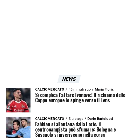
NEWS
CALCIOMERCATO
46 minuti ago
Maria Floris
Si complica l’affare Ivanovic! Il richiamo delle
Coppe europee lo spinge verso il Lens
CALCIOMERCATO
3 ore ago
Dario Bartolucci
Fabbian si allontana dalla Lazio, il
centrocampista può sfumare: Bologna e
Sassuolo si inseriscono nella corsa