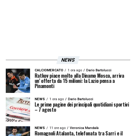
Iscriviti gratis alla nostra
Newsletter
ISCRIVIMI
Accetto la
Privacy Policy
NEWS
LA PLAYLIST DELLE NOSTRE TOP NEWS
CALCIOMERCATO
1 ora ago
Dario Bartolucci
Ratkov piace molto alla Dinamo Mosca, arriva
un’ offerta da 15 milioni: la Lazio pensa a
Pinamonti
NEWS
1 ora ago
Dario Bartolucci
Le prime pagine dei principali quotidiani sportivi
– 7 agosto
NEWS
11 ore ago
Veronica Mandalà
Romagnoli Atalanta, telefonata tra Sarri e il