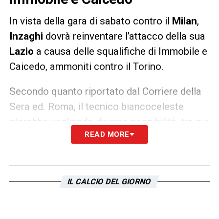
In vista della gara di sabato contro il
Milan
,
Inzaghi
dovrà reinventare l’attacco della sua
Lazio
a causa delle squalifiche di Immobile e
Caicedo, ammoniti contro il Torino.
Secondo quanto riportato dal Corriere della
Sera ed. Roma, il tecnico biancoceleste
starebbe vagliando diverse possibilità, tra cui
READ MORE
la possibilità di avanzare Milinkovic-Savic,
per dare fisicità all’attacco, oppure comporre
la coppia Luis Alberto-Correa, per rendere
più imprevedibili le azioni offensive.
IL CALCIO DEL GIORNO