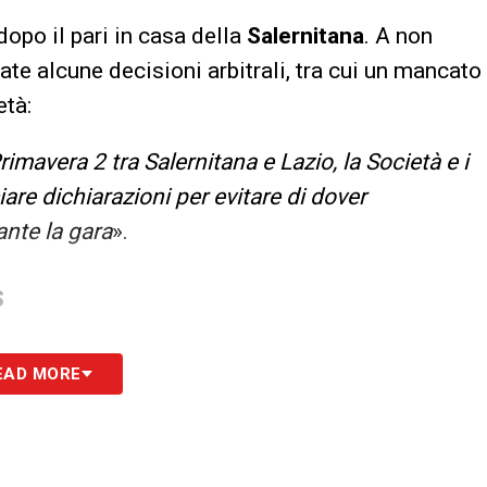
dopo il pari in casa della
Salernitana
. A non
te alcune decisioni arbitrali, tra cui un mancato
età:
imavera 2 tra Salernitana e Lazio, la Società e i
are dichiarazioni per evitare di dover
nte la gara
».
S
EAD MORE