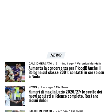
stagione. Si giocherà mercoledì
16
dicembre 2026
, mercoledì
6 gennaio 2027
e
mercoledì
3 marzo 2027
. Date importanti
per la gestione della rosa, soprattutto in un
campionato in cui la continuità fisica e
mentale dei giovani può fare la differenza.
Sono state ufficializzate anche le soste. Il
NEWS
campionato si fermerà sabato
26 settembre
CALCIOMERCATO
31 minuti ago
Veronica Mandalà
Aumenta la concorrenza per Piccoli! Anche il
2026
, sabato
3 ottobre 2026
e sabato
14
Bologna sul classe 2001: contatti in corso con
la Viola
novembre 2026
per gli impegni delle
nazionali. Prevista poi la sosta natalizia
NEWS
2 ore ago
Elia Serra
Numeri di maglia Lazio 2026/27: le scelte dei
sabato
26 dicembre 2026
, oltre a una nuova
nuovi acquisti e l’elenco completo. Restano
alcuni dubbi
pausa per le nazionali sabato
27 marzo
2027
.
CALCIOMERCATO
2 ore ago
Elia Serra