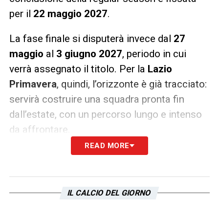
per il
22 maggio 2027
.
La fase finale si disputerà invece dal
27
maggio
al
3 giugno 2027
, periodo in cui
verrà assegnato il titolo. Per la
Lazio
Primavera
, quindi, l’orizzonte è già tracciato:
servirà costruire una squadra pronta fin
dall’estate, con un percorso lungo e intenso
da affrontare.
READ MORE
Lazio Primavera, turni
infrasettimanali e soste
La
Lega Serie A
ha comunicato anche i turni
IL CALCIO DEL GIORNO
infrasettimanali previsti nel corso della