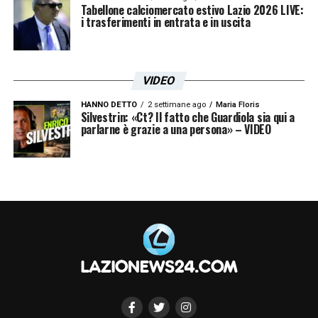
Tabellone calciomercato estivo Lazio 2026 LIVE:
i trasferimenti in entrata e in uscita
Prima, però, serviranno scelte definitive. La
formazione capitolina dovrà nascere con una
guida chiara, una rosa equilibrata e l’obiettivo
VIDEO
di crescere talenti pronti per il salto. Il 22
HANNO DETTO
2 settimane ago
Maria Floris
agosto è già la prima data da cerchiare.
Silvestrin: «Ct? Il fatto che Guardiola sia qui a
parlarne è grazie a una persona» – VIDEO
LA PLAYLIST DELLE NOSTRE TOP NEWS