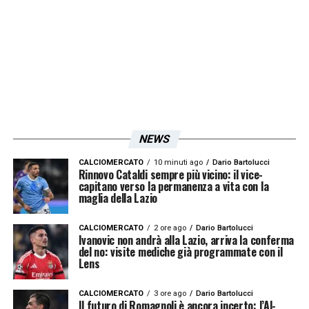
NEWS
CALCIOMERCATO
10 minuti ago
Dario Bartolucci
Rinnovo Cataldi sempre più vicino: il vice-
capitano verso la permanenza a vita con la
maglia della Lazio
CALCIOMERCATO
2 ore ago
Dario Bartolucci
Ivanovic non andrà alla Lazio, arriva la conferma
del no: visite mediche già programmate con il
Lens
CALCIOMERCATO
3 ore ago
Dario Bartolucci
Il futuro di Romagnoli è ancora incerto: l’Al-