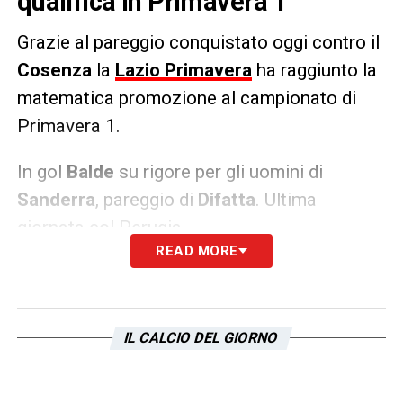
qualifica in Primavera 1
Grazie al pareggio conquistato oggi contro il
Cosenza
la
Lazio Primavera
ha raggiunto la
matematica promozione al campionato di
Primavera 1.
In gol
Balde
su rigore per gli uomini di
Sanderra
, pareggio di
Difatta
. Ultima
giornata col Perugia.
READ MORE
LA PLAYLIST DELLE NOSTRE TOP NEWS
IL CALCIO DEL GIORNO