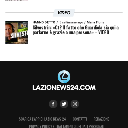
VIDEO
HANNO DETTO
3 settimane ago
Maria Floris
Silvestrin: «Ct? Il fatto che Guardiola sia qui a
parlarne è grazie a una persona» – VIDEO
SCARICA L’APP DI LAZIO NEWS 24
CONTATTI
REDAZIONE
PRIVACY POLICY E TRATTAMENTO DEI DATI PERSONALI