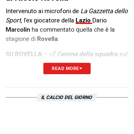
Intervenuto ai microfoni de
La Gazzetta dello
Sport
, l’ex giocatore della
Lazio
Dario
Marcolin
ha commentato quella che è la
stagione di
Rovella
.
SU ROVELLA
– «
È
l’anima della squadra
sul
piano dell’interpretazione del gioco. Sa
READ MORE
come garantire equilibrio difensivo e
offensivo. Non solo per il suo ruolo di perno
a centrocampo, ma Rovella è un vero
IL CALCIO DEL GIORNO
riferimento per la squadra anche anche per
la personalità che esprime
».
LA PLAYLIST DELLE NOSTRE TOP NEWS