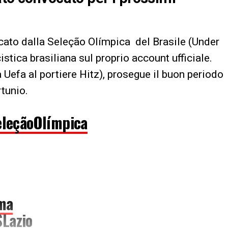
ato dalla Seleção Olímpica del Brasile (Under
stica brasiliana sul proprio account ufficiale.
a Uefa al portiere Hitz), prosegue il buon periodo
rtunio.
eleçãoOlímpica
ma
SLazio