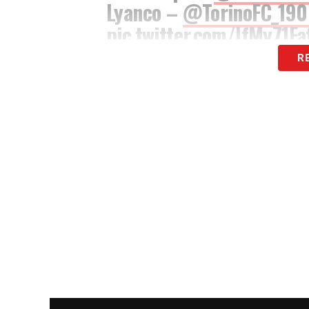
Lyanco –
@TorinoFC_190
pic.twitter.com/IfMy71Fa
R
— CBF Futebol (@CBF_F
LA PLAYLIST DELLE NOSTRE TOP NEW