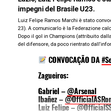
impegni del Brasile U23.
Luiz Felipe Ramos Marchi è stato convoc
23). A comunicarlo è la Federazione calci
Dopo il gol in Champions (attribuito dall
del difensore, da poco rientrato dall’info
CONVOCAÇÃO DA
#S
Zagueiros:
Gabriel –
@Arsenal
Ibañez –
@OfficialASRo
Luiz Felipe –
@OfficialS