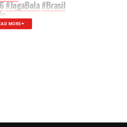
6
#JogaBola
#Brasil
fc
EAD MORE
utebol)
October 23, 2020
S