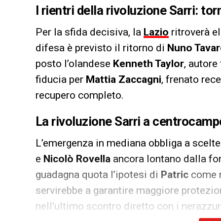
I rientri della rivoluzione Sarri: tor
Per la sfida decisiva, la
Lazio
ritroverà e
difesa è previsto il ritorno di
Nuno Tavar
posto l’olandese
Kenneth Taylor
, autore
fiducia per
Mattia Zaccagni
, frenato re
recupero completo.
La rivoluzione Sarri a centrocampo
L’emergenza in mediana obbliga a scelte
e
Nicolò Rovella
ancora lontano dalla for
guadagna quota l’ipotesi di
Patric
come m
servirebbe a garantire maggiore protezio
nell’ultimo scontro diretto con i nerazzur