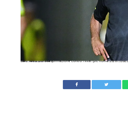
Sarri rivoluziona la formazione contro l'Inter (Dc Roma 20/07/2025 - amichevole / Lazio-Lazio U20 / foto Domenico Cippitelli/Image Sport nella foto: Maurizio Sarri)