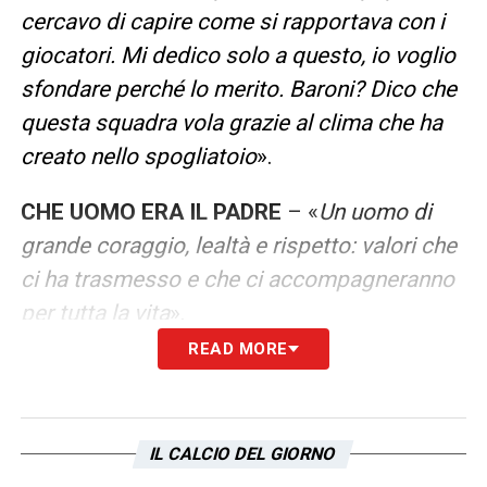
cercavo di capire come si rapportava con i
giocatori. Mi dedico solo a questo, io voglio
sfondare perché lo merito. Baroni? Dico che
questa squadra vola grazie al clima che ha
creato nello spogliatoio
».
CHE UOMO ERA IL PADRE
– «
Un uomo di
grande coraggio, lealtà e rispetto: valori che
ci ha trasmesso e che ci accompagneranno
per tutta la vita
».
READ MORE
LA PLAYLIST DELLE NOSTRE TOP NEWS
IL CALCIO DEL GIORNO