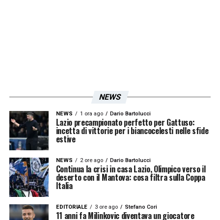
grandi del campionato.
Iscriviti gratis alla nostra
Newsletter
NEWS
ISCRIVIMI
Accetto la
Privacy Policy
NEWS
1 ora ago
Dario Bartolucci
Lazio precampionato perfetto per Gattuso:
incetta di vittorie per i biancocelesti nelle sfide
estive
LA PLAYLIST DELLE NOSTRE TOP NEWS
NEWS
2 ore ago
Dario Bartolucci
Continua la crisi in casa Lazio, Olimpico verso il
deserto con il Mantova: cosa filtra sulla Coppa
Italia
EDITORIALE
3 ore ago
Stefano Cori
11 anni fa Milinkovic diventava un giocatore