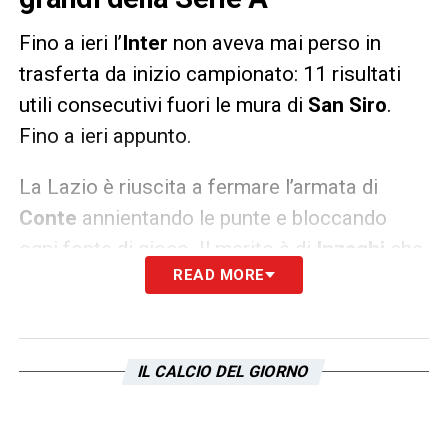
Fino a ieri l’
Inter
non aveva mai perso in
trasferta da inizio campionato: 11 risultati
utili consecutivi fuori le mura di
San Siro
.
Fino a ieri appunto.
La Lazio è riuscita a fermare l’armata di
Conte
annientando le punte e bloccando
ogni fonte di gioco. Il merito è di
Inzaghi
che
READ MORE
è riuscito a preparare la partita in maniera
eccellente, aiutato dalla prestazione sopra le
righe del
Sergente
Milinkovic
. I
biancocelesti, disintegrando un altro record
IL CALCIO DEL GIORNO
(questa volta altrui), si confermano ancora
una volta un vero e proprio problema per le