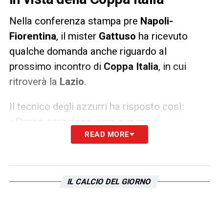
Nella conferenza stampa pre
Napoli-
Fiorentina
, il mister
Gattuso
ha ricevuto
qualche domanda anche riguardo al
prossimo incontro di
Coppa Italia
, in cui
ritroverà la
Lazio
.
Il tecnico degli azzurri ha risposto così:
«
Penso gara dopo gara, per me è
READ MORE
importantissima la prossima partita e non
penso alla
Lazio
o alla
Juventus
. Abbiamo
tre gare importanti, ci mancano giocatori
fondamentali, che facciano respirare gli altri.
IL CALCIO DEL GIORNO
In difesa non abbiamo
Maksimovic e
Koulibaly
. Se recupero qualcuno per