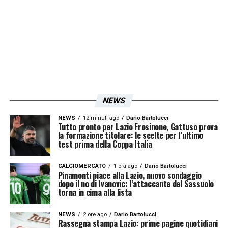
martedì? Non lo so, oggi torna il serbo, l’altro
giorno è tornato
Mertens
. Per
Kalidou
dipende da cosa ci dirà lui, per ora nessuno
dei tre è a disposizione.
Coppa Italia
da non
trascurare? Non possiamo trascurare
neanche la partita a tressette
».
NEWS
NEWS
12 minuti ago
Dario Bartolucci
Iscriviti gratis alla nostra
Tutto pronto per Lazio Frosinone, Gattuso prova
la formazione titolare: le scelte per l’ultimo
Newsletter
test prima della Coppa Italia
CALCIOMERCATO
1 ora ago
Dario Bartolucci
Pinamonti piace alla Lazio, nuovo sondaggio
dopo il no di Ivanovic: l’attaccante del Sassuolo
ISCRIVIMI
torna in cima alla lista
Accetto la
Privacy Policy
NEWS
2 ore ago
Dario Bartolucci
Rassegna stampa Lazio: prime pagine quotidiani