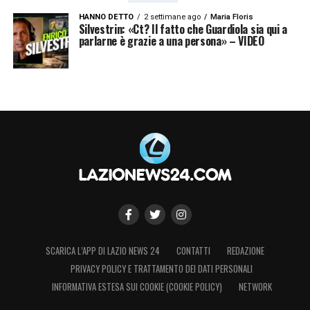
HANNO DETTO
2 settimane ago
Maria Floris
Silvestrin: «Ct? Il fatto che Guardiola sia qui a
parlarne è grazie a una persona» – VIDEO
SCARICA L’APP DI LAZIO NEWS 24
CONTATTI
REDAZIONE
PRIVACY POLICY E TRATTAMENTO DEI DATI PERSONALI
INFORMATIVA ESTESA SUI COOKIE (COOKIE POLICY)
NETWORK