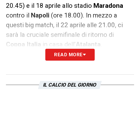
20.45) e il 18 aprile allo stadio
Maradona
contro il
Napoli
(ore 18.00). In mezzo a
questi big match, il 22 aprile alle 21.00, ci
sarà la cruciale semifinale di ritorno di
Coppa Italia
in casa dell’
Atalanta
.
READ MORE
Il gran finale del Calendario Lazio ad
aprile
A chiudere questo mese intensissimo sarà il
IL CALCIO DEL GIORNO
turno casalingo contro l’
Udinese
. La gara,
valida per la 34ª giornata, si disputerà
all’Olimpico alle ore 20.45, rappresentando
l’ultima fatica di un aprile che non concederà
pause a
Sarri
e ai suoi ragazzi.