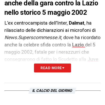
anche della gara contro la Lazio
nello storico 5 maggio 2002
L’ex centrocampista dell’Inter,
Dalmat
, ha
rilasciato delle dichiarazioni ai microfoni di
News.Superscommesse.it
, dove ha ricordato
anche la celebre sfida contro la
Lazio
del 5
maggio 2002, fatale per i nerazzurri che
consegnarono di fatto lo Scudetto alla
Juve
.
READ MORE
5 MAGGIO –
Ho tantissimi bei ricordi
dell’Inter, ma, purtroppo, quello più grande
è anche il più brutto: il 5 maggio 2002
.
Non
IL CALCIO DEL GIORNO
potrò mai dimenticare quel giorno. Ancora
oggi, dopo più di vent’anni, ne parlo con