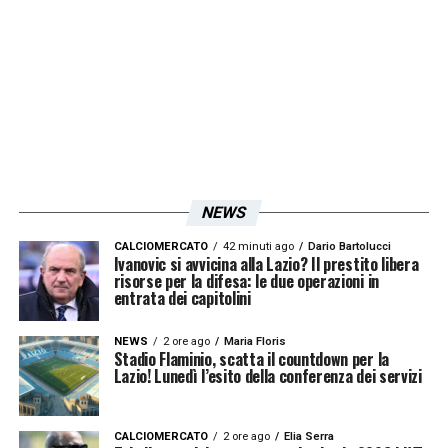
diversi miei amici
. Dovevamo vincere il
campionato prima di quella data, perché
penso che lo Scudetto lo perdemmo non
contro la Lazio ma contro il Chievo Verona.
Ricordo molto bene quella partita, segnai
anche un goal. Avevamo la vittoria in mano,
poi subimmo quel pareggio all’ultimo
NEWS
minuto. Secondo me, c’erano anche due
CALCIOMERCATO
42 minuti ago
Dario Bartolucci
rigori per noi che non furono concessi, uno
Ivanovic si avvicina alla Lazio? Il prestito libera
risorse per la difesa: le due operazioni in
su Di Biagio e uno su Ronaldo. Il campionato
entrata dei capitolini
si decise in quella giornata, fu una delusione
NEWS
2 ore ago
Maria Floris
enorme
Stadio Flaminio, scatta il countdown per la
Lazio! Lunedì l’esito della conferenza dei servizi
LA PLAYLIST DELLE NOSTRE TOP NEWS
CALCIOMERCATO
2 ore ago
Elia Serra