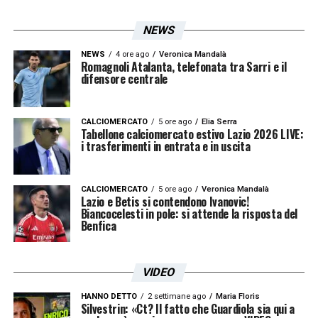
ASCOLTA LAZIO NEWS 24!
NEWS
Non hai tempo di leggere? Ascolta il
NEWS
4 ore ago
Veronica Mandalà
Romagnoli Atalanta, telefonata tra Sarri e il
nostro podcast con le ultime notizie
difensore centrale
biancocelesti.
Clicca qui!
CALCIOMERCATO
5 ore ago
Elia Serra
Tabellone calciomercato estivo Lazio 2026 LIVE:
i trasferimenti in entrata e in uscita
L’idea
Gennaro Gattuso
per la
panchina della
Lazio
CALCIOMERCATO
5 ore ago
Veronica Mandalà
Lazio e Betis si contendono Ivanovic!
Biancocelesti in pole: si attende la risposta del
Oltre ai profili citati, spunta la forte
Benfica
candidatura per la guida. A
Claudio Lotito
,
secondo
Il Corriere della Sera
, stuzzica l’idea
VIDEO
di affidare l’incarico a
Gennaro Gattuso
.
HANNO DETTO
2 settimane ago
Maria Floris
L’allenatore viene considerato adatto a
Silvestrin: «Ct? Il fatto che Guardiola sia qui a