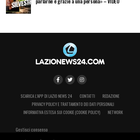
parlarne è grazie a una persona» – VIDEO
mantenere un grande equilibrio in un gruppo
che negli ultimi anni ha vissuto ripetuti
momenti di frizione col club.
La grinta e la nota capacità di compattare
l’intero spogliatoio sono caratteristiche
estremamente apprezzate. Il tecnico
porterebbe sul campo la determinazione
giusta per superare le avversità. La scelta
finale arriverà solamente dopo aver risolto la
delicata situazione in essere.
SCARICA L’APP DI LAZIO NEWS 24
CONTATTI
REDAZIONE
PRIVACY POLICY E TRATTAMENTO DEI DATI PERSONALI
INFORMATIVA ESTESA SUI COOKIE (COOKIE POLICY)
NETWORK
LA PLAYLIST DELLE NOSTRE TOP NEWS
Gestisci consenso