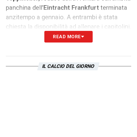
panchina dell’
Eintracht Frankfurt
terminata
anzitempo a gennaio. A entrambi è stata
chiesta la disponibilità ad allenare i capitolini.
READ MORE
L’intenzione è vagliare alternative solide per
arrivare alla scelta finale. Il primo ha
mostrato evidenti qualità in Sardegna,
IL CALCIO DEL GIORNO
mentre il secondo porterebbe idee tattiche
innovative maturate in Europa. La dirigenza
valuta attentamente ogni singola opzione
analizzando i minimi dettagli per evitare
qualsiasi errore.