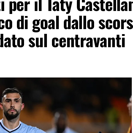
i per il Taty Castella
co di goal dallo scor
 dato sul centravanti