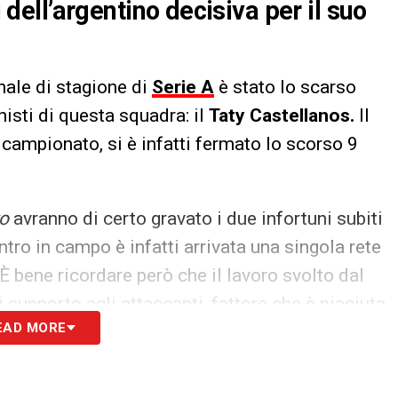
i dell’argentino decisiva per il suo
nale di stagione di
Serie A
è stato lo scarso
isti di questa squadra: il
Taty Castellanos.
Il
n campionato, si è infatti fermato lo scorso 9
o
avranno di certo gravato i due infortuni subiti
tro in campo è infatti arrivata una singola rete
 È bene ricordare però che il lavoro svolto dal
 supporto agli attaccanti, fattore che è piaciuta
EAD MORE
ciso di convocarlo proprio per queste ragioni.
S