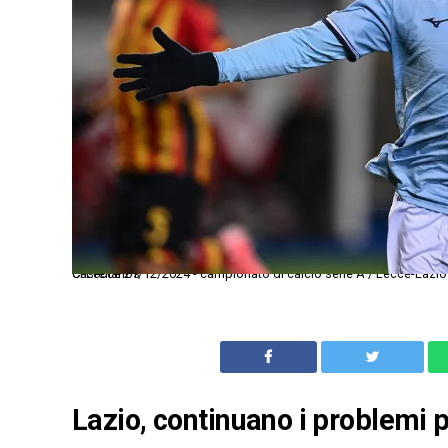
Ci Lecce 21/12/2024 - campionato di calcio serie A / Lecce-Lazio / foto Carmelo Imbesi//Image Sport nella foto: esultanza gol Valentin Castellanos
Lazio, continuano i problemi p