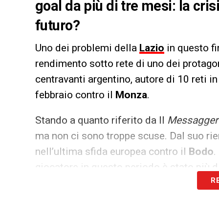
goal da più di tre mesi: la cris
futuro?
Uno dei problemi della
Lazio
in questo fi
rendimento sotto rete di uno dei protagon
centravanti argentino, autore di 10 reti i
febbraio contro il
Monza
.
Stando a quanto riferito da Il
Messagger
ma non ci sono troppe scuse. Dal suo rien
nell’ultima sfida europea contro il
Bodo
.
giocatore in questo periodo è stato più di
R
molto anche al
CT Scaloni
il quale ha de
LA PLAYLIST DELLE NOSTRE TOP NEW