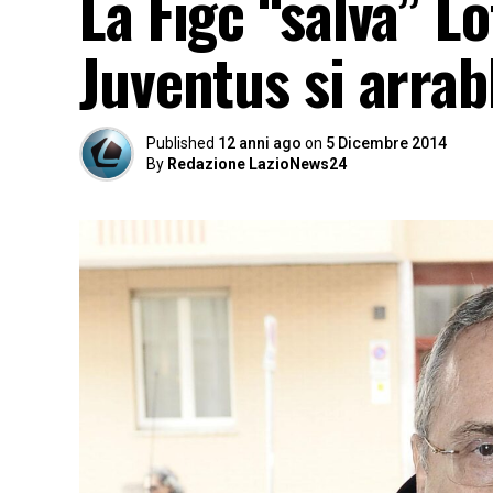
La Figc “salva” Lo
Juventus si arrab
Published
12 anni ago
on
5 Dicembre 2014
By
Redazione LazioNews24