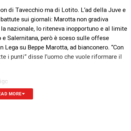
non di Tavecchio ma di Lotito. L’ad della Juve e
battute sui giornali: Marotta non gradiva
la nazionale, lo riteneva inopportuno e al limite
io e Salernitana, però è sceso sulle offese
in Lega su Beppe Marotta, ad bianconero. “Con
tte i punti” disse l’uomo che vuole riformare il
Figc
EAD MORE
to nei mesi successivi di non chiedere mai
ttobre, rispettando la prassi, fa richiesta in Figc
ere la clausola compromissoria e rischiare
ui e appoggia l’iniziativa del dirigente. Silenzio