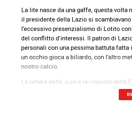
La lite nasce da una gaffe, questa volta 
il presidente della Lazio si scambiavano 
l’eccessivo presenzialismo di Lotito con 
del conflitto d’interessi. Il patron di Laz
personali con una pessima battuta fatta 
un occhio gioca a biliardo, con l’altro me
nostro calcio.
La lettera della Juve e la risposta della 
R
Cattivo gusto, come anche l’atteggiamen
scusa. Marotta non la prende bene e il 9 o
per poter querelare Lotito senza infrang
quindi sanzioni. La Juventus è tutta con l