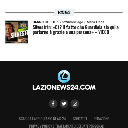
VIDEO
HANNO DETTO
2 settimane ago
Maria Floris
Silvestrin: «Ct? Il fatto che Guardiola sia qui a
parlarne è grazie a una persona» – VIDEO
SCARICA L’APP DI LAZIO NEWS 24
CONTATTI
REDAZIONE
PRIVACY POLICY E TRATTAMENTO DEI DATI PERSONALI