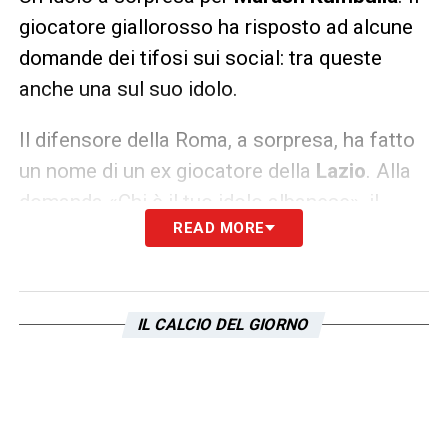
giocatore giallorosso ha risposto ad alcune
domande dei tifosi sui social: tra queste
anche una sul suo idolo.
Il difensore della Roma, a sorpresa, ha fatto
un nome di un ex giocatore della
Lazio
. Alla
domanda «Chi è il tuo idolo albanese», il
READ MORE
giocatore classe 2000 ha dichiarato: «
Lorik
Cana
, il capitano».
LA PLAYLIST DELLE NOSTRE TOP NEWS
IL CALCIO DEL GIORNO