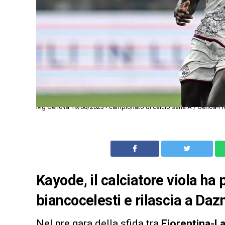
Mg Genova 19/08/2023 - campionato di calcio serie A / Genoa-Fio
Kayode, il calciatore viola ha 
biancocelesti e rilascia a Daz
Nel pre gara della sfida tra
Fiorentina-L