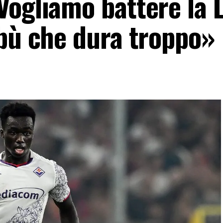
Vogliamo battere la 
abù che dura troppo»