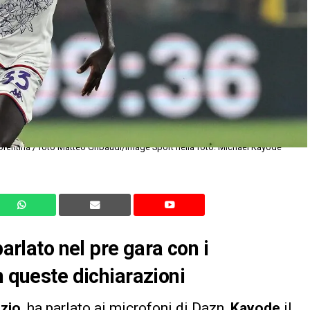
rentina / foto Matteo Gribaudi/Image Sport nella foto: Michael Kayode
parlato nel pre gara con i
n queste dichiarazioni
azio
, ha parlato ai microfoni di Dazn,
Kayode
il