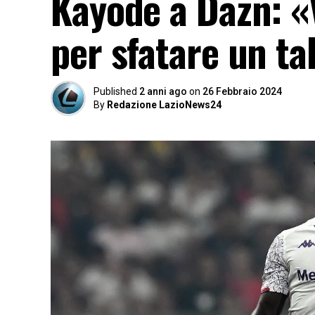
Kayode a Dazn: «
per sfatare un t
Published
2 anni ago
on
26 Febbraio 2024
By
Redazione LazioNews24