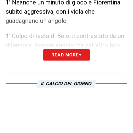
1′
Neanche un minuto di gioco e Fiorentina
subito aggressiva, con i viola che
guadagnano un angolo
1′
Colpo di testa di Belotti contrastato da un
difensore. Ancora angolo ma dall’altro lato
READ MORE
2′
Intervento pericoloso sotto porta,
Romagnoli si impegna per sventare il
pericolo e rimette in angolo
IL CALCIO DEL GIORNO
2′
Sull’angolo seguente si ostacolano due
giocatori viola, la palla finisce tra le braccia
di Provedel
4′
Tentativo di pressione alta di Guendouzi