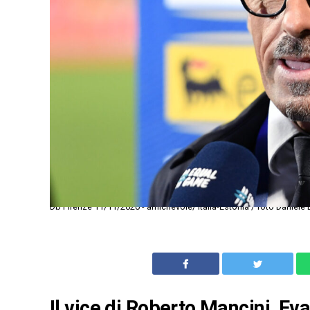
Db Firenze 11/11/2020 - amichevole/ Italia-Estonia / foto Daniele 
Il vice di Roberto Mancini, Ev