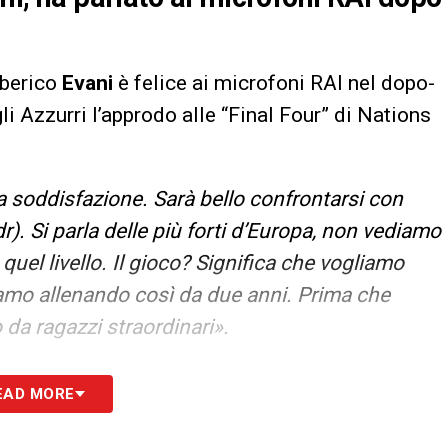
lberico
Evani
è felice ai microfoni RAI nel dopo-
li Azzurri l’approdo alle “Final Four” di Nations
a soddisfazione. Sarà bello confrontarsi con
r). Si parla delle più forti d’Europa, non vediamo
a quel livello. Il gioco? Significa che vogliamo
 stiamo allenando così da due anni. Prima che
da ragazzi straordinari».
S
EAD MORE