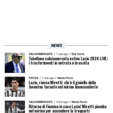
NEWS
CALCIOMERCATO
1 ora ago
Elia Serra
Tabellone calciomercato estivo Lazio 2026 LIVE:
i trasferimenti in entrata e in uscita
FOCUS
1 ora ago
Maria Floris
Lazio, riecco Miretti: chi è il gioiello della
Juventus tornato nel mirino biancoceleste
CALCIOMERCATO
3 ore ago
Maria Floris
Ritorno di fiamma in casa Lazio! Miretti piomba
nel mirino per accendere la trequarti