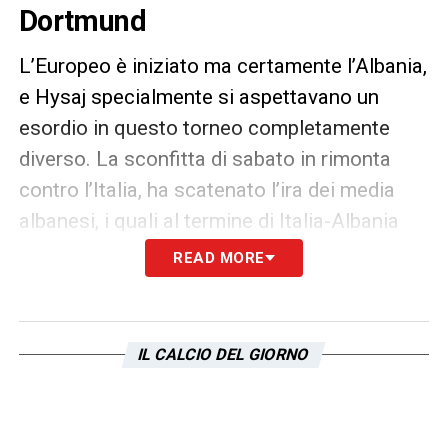
Dortmund
L’Europeo è iniziato ma certamente l’Albania,
e Hysaj specialmente si aspettavano un
esordio in questo torneo completamente
diverso. La sconfitta di sabato in rimonta
contro l’Italia, ha scatenato l’ira dei media
albanesi, i quali al termine di Italia-Albania
hanno criticato duramente
Hysaj
. Il giocatore
READ MORE
biancoceleste è stato accusato di scarso
tempismo e attenzione, in occasione della
rete del vantaggio italiano di Barella
IL CALCIO DEL GIORNO
LA PLAYLIST DELLE NOSTRE TOP NEWS