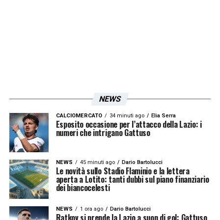
insieme al mio staff, alla squadra, ai tifosi e
alla società ho potuto conquistare due trofei
il primo anno e iniziare questo 2023 alzando
la Supercoppa»
LA PLAYLIST DELLE NOSTRE TOP NEWS
NEWS
CALCIOMERCATO
34 minuti ago
Elia Serra
Esposito occasione per l’attacco della Lazio: i
numeri che intrigano Gattuso
NEWS
45 minuti ago
Dario Bartolucci
Le novità sullo Stadio Flaminio e la lettera
aperta a Lotito: tanti dubbi sul piano finanziario
dei biancocelesti
NEWS
1 ora ago
Dario Bartolucci
Ratkov si prende la Lazio a suon di gol: Gattuso