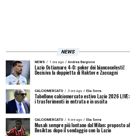
Sarri
si ritroverà al Centro Sportivo di
Formello per gli allenamenti.
LA PLAYLIST DELLE NOSTRE TOP NEWS
NEWS
NEWS
1 ora ago
Andrea Bargione
Lazio Ostiamare 4-0: poker dei biancocelesti!
Decisiva la doppietta di Raktov e Zaccagni
CALCIOMERCATO
3 ore ago
Elia Serra
Tabellone calciomercato estivo Lazio 2026 LIVE:
i trasferimenti in entrata e in uscita
CALCIOMERCATO
4 ore ago
Elia Serra
Musah sempre più lontano dal Milan: proposto al
Besiktas dopo il sondaggio con la Lazio