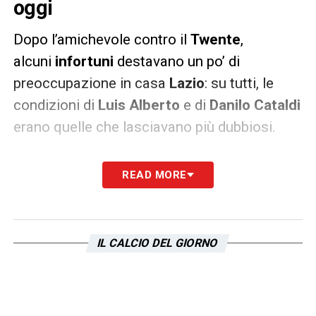
oggi
Dopo l’amichevole contro il
Twente
,
alcuni
infortuni
destavano un po’ di
preoccupazione in casa
Lazio
: su tutti, le
condizioni di
Luis Alberto
e di
Danilo Cataldi
erano quelle che lasciavano più dubbiosi.
Tuttavia, secondo quanto riportato
READ MORE
dal
Corriere dello Sport
, la situazione
comincia a migliorare sempre di più: infatti,
gli esami svolti dal centrocampista romano
IL CALCIO DEL GIORNO
non hanno evidenziato nessuna lesione.
Pertanto, il numero 32 biancoceleste può
tornare a disposizione già da oggi
pomeriggio, quando la squadra di
Maurizio