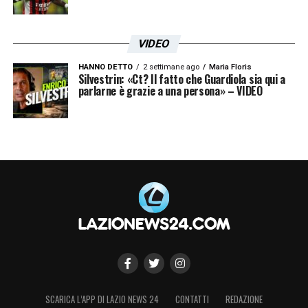
VIDEO
HANNO DETTO
2 settimane ago
Maria Floris
Silvestrin: «Ct? Il fatto che Guardiola sia qui a
parlarne è grazie a una persona» – VIDEO
SCARICA L’APP DI LAZIO NEWS 24
CONTATTI
REDAZIONE