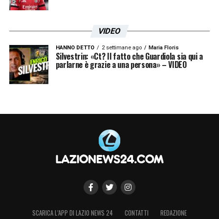
VIDEO
HANNO DETTO
2 settimane ago
Maria Floris
Silvestrin: «Ct? Il fatto che Guardiola sia qui a
parlarne è grazie a una persona» – VIDEO
SCARICA L’APP DI LAZIO NEWS 24
CONTATTI
REDAZIONE