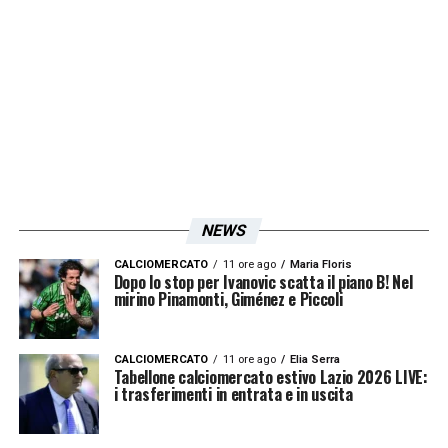
INZAGHI
– «
Ho avuto la fortuna di essere
allenato sia da lui che da Conte: sono due
meticolosi, due ‘pazzi’, due votati alla
vittoria. Adesso stanno lottando fino alla
fine e lo faranno »
FUTURO DA TECNICO-
«
È dura, sono ancora
nella modalità giocatore. Ne parlavo con
NEWS
Joao Mario la settimana scorsa, però i
CALCIOMERCATO
11 ore ago
Maria Floris
Dopo lo stop per Ivanovic scatta il piano B! Nel
grandi allenatori sono quasi tutti
mirino Pinamonti, Giménez e Piccoli
centrocampisti… Ancelotti, Conte, Guardiola,
tutti tranne Inzaghi »
CALCIOMERCATO
11 ore ago
Elia Serra
Tabellone calciomercato estivo Lazio 2026 LIVE:
i trasferimenti in entrata e in uscita
LA PLAYLIST DELLE NOSTRE TOP NEWS