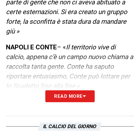
parte di gente che non ci aveva abituato a
certe esternazioni. Si era creato un gruppo
forte, la sconfitta è stata dura da mandare
giù »
NAPOLI E CONTE
– «
Il territorio vive di
calcio, appena c’è un campo nuovo chiama a
raccolta tanta gente. Conte ha saputo
riportare entusiasmo, Conte può lottare per
lo Scudetto fino alla fine »
READ MORE
LAZIO
– «
Sta facendo divertire, sta giocando
bene. Sono in calo dal punto di vista fisico
ma sono sicuro che si può riprendere e fare
IL CALCIO DEL GIORNO
grandi cose, specie in Europa »