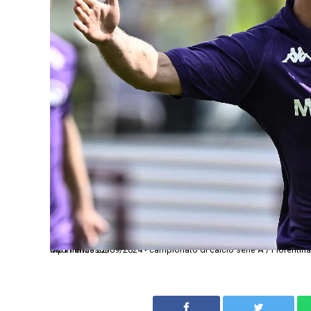
Mp Firenze 22/09/2024 - campionato di calcio serie A / Fiorentina-Lazio / foto Matteo Papini/Image Sport nella foto: esultanza gol Albert Gudmundsson