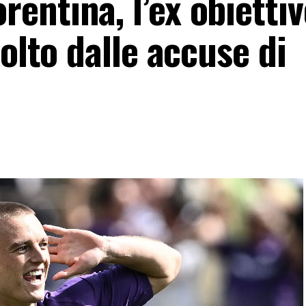
entina, l’ex obiettiv
iolto dalle accuse di