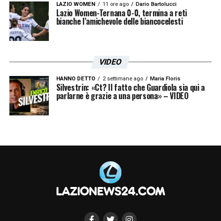
degli obiettivi, dobbiamo rimanere puri e non
LAZIO WOMEN
11 ore ago
Dario Bartolucci
Lazio Women-Ternana 0-0, termina a reti
pensare di alzare l’asticella. In Europa siamo
bianche l’amichevole delle biancocelesti
primi, in campionato siamo a un punto dalla
prima: la palla non deve pesare, deve avere
VIDEO
la spensieratezza dei grandi e divertirsi
HANNO DETTO
2 settimane ago
Maria Floris
Silvestrin: «Ct? Il fatto che Guardiola sia qui a
LA PLAYLIST DELLE NOSTRE TOP NEWS
parlarne è grazie a una persona» – VIDEO