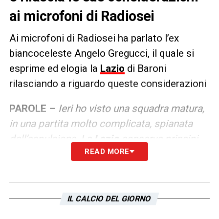
ai microfoni di Radiosei
Ai microfoni di Radiosei ha parlato l’ex
biancoceleste Angelo Gregucci, il quale si
esprime ed elogia la
Lazio
di Baroni
rilasciando a riguardo queste considerazioni
PAROLE –
Ieri ho visto una squadra matura,
in una partita molto complicata, spianata
dall’espulsione.
La
Lazio
conserva principi
READ MORE
che danno fastidio a tutti. Soprattutto le
squadre che vanno uomo su uomo, i due
centrocampisti centrali si allargano e
permettono al difensore di salire molto. E’
IL CALCIO DEL GIORNO
una soluzione che non permette