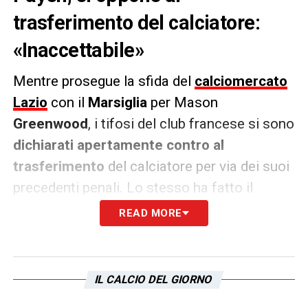
trasferimento del calciatore:
«Inaccettabile»
Mentre prosegue la sfida del
calciomercato
Lazio
con il
Marsiglia
per Mason
Greenwood
, i tifosi del club francese si sono
dichiarati apertamente contro al
trasferimento
del calciatore per via dei suoi
precedenti penali. Lo stesso ha fatto il
sindaco della seconda città di Francia,
READ MORE
Benoit Payen
, che ha così commentato.
PAROLE
– «
Greenwood ha avuto un
IL CALCIO DEL GIORNO
comportamento inqualificabile e
inaccettabile. Ho visto le immagini della