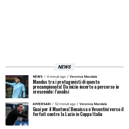
moglie e ne sono rimasto profondamente
scioccato. Massacrare una donna in quel
modo è indegno e credo che non ci sia
posto per lui nella nostra squadra
»
LA PLAYLIST DELLE NOSTRE TOP NEWS
NEWS
NEWS
4 minuti ago
Veronica Mandalà
Mandas tra i protagonisti di questo
precampionato! Da inizio incerto a percorso in
crescendo: l’analisi
AVVERSARI
52 minuti ago
Veronica Mandalà
Guai per il Mantova! Benaissa e Vesentini verso il
forfait contro la Lazio in Coppa Italia