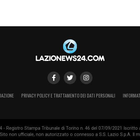
i conosciamo quello che è il nostro percorso e
stazione positiva a prescindere dal risultato
».
S
DAZIONE
PRIVACY POLICY E TRATTAMENTO DEI DATI PERSONALI
INFORMAT
- Registro Stampa Tribunale di Torino n. 46 del 07/09/2021 Iscritto 
Sito non ufficiale, non autorizzato o connesso a S.S. Lazio S.p.A. Il ma