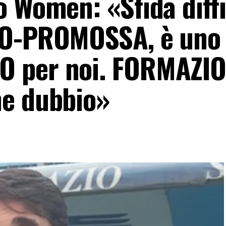
 Women: «Sfida diffi
EO-PROMOSSA, è uno
O per noi. FORMAZI
he dubbio»