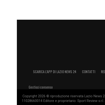
la deve saper modulare per crescere. No
lavoro, mi aspetto assolutamente una pre
LA PLAYLIST DELLE NOSTRE TOP NEW
SCARICA L’APP DI LAZIO NEWS 24
CONTATTI
RE
Gestisci consenso
Copyright 2026 © riproduzione riservata Lazio News 24 
11028660014 Editore e proprietario: Sport Review s.r.l. 