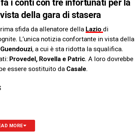
a i conti con tre infortunati per la
n vista della gara di stasera
 prima sfida da allenatore della
Lazio
di
ognite. L’unica notizia confortante in vista della
i
Guendouzi
, a cui è sta ridotta la squalifica.
ati:
Provedel, Rovella e Patric
. A loro dovrebbe
be essere sostituito da
Casale
.
S
EAD MORE