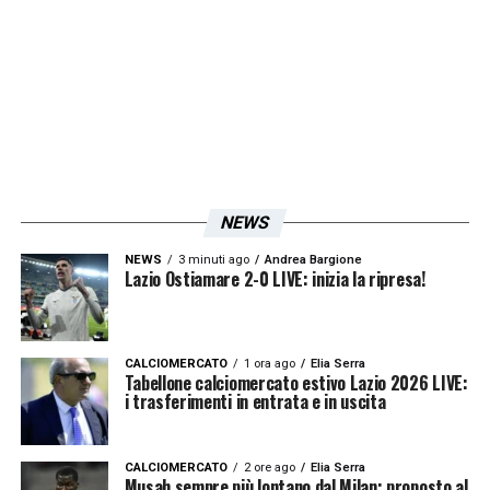
NEWS
NEWS
3 minuti ago
Andrea Bargione
Lazio Ostiamare 2-0 LIVE: inizia la ripresa!
CALCIOMERCATO
1 ora ago
Elia Serra
Tabellone calciomercato estivo Lazio 2026 LIVE:
i trasferimenti in entrata e in uscita
CALCIOMERCATO
2 ore ago
Elia Serra
Musah sempre più lontano dal Milan: proposto al