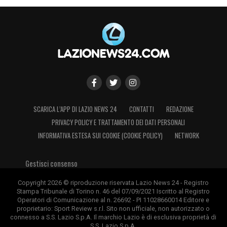
SCARICA L’APP DI LAZIO NEWS 24
CONTATTI
REDAZIONE
PRIVACY POLICY E TRATTAMENTO DEI DATI PERSONALI
INFORMATIVA ESTESA SUI COOKIE (COOKIE POLICY)
NETWORK
Gestisci consenso
Copyright 2026 © riproduzione riservata Lazio News 24 - Registro
Stampa Tribunale di Torino n. 46 del 07/09/2021 Iscritto al Registro
Operatori di Comunicazione al n. 26692 - PI 11028660014 Editore e
proprietario: Sport Review s.r.l. Sito non ufficiale, non autorizzato o
connesso a S.S. Lazio S.p.A. Il marchio Lazio è di esclusiva proprietà di
S.S. Lazio S.p.A.