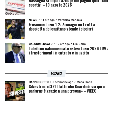
Rassegna stampa Lazio: prime pagine quotidiani
sportivi – 10 agosto 2026
NEWS
11 ore ago
Veronica Mandalà
Frosinone Lazio 1-2: Zaccagni on fire! La
doppietta del capitano stende i ciociari
CALCIOMERCATO
12 ore ago
Elia Serra
Tabellone calciomercato estivo Lazio 2026 LIVE:
i trasferimenti in entrata e in uscita
VIDEO
HANNO DETTO
3 settimane ago
Maria Floris
Silvestrin: «Ct? Il fatto che Guardiola sia qui a
parlarne è grazie a una persona» – VIDEO