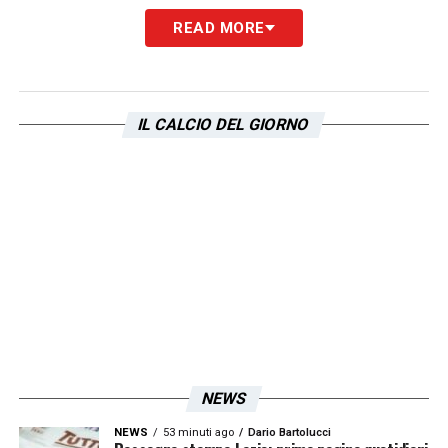
L’esterno ha deciso di rilasciare un’intervista
READ MORE
ai microfoni ufficiali del club, disponibile sui
canali ufficiali della
Lazio
.
IL CALCIO DEL GIORNO
LA PLAYLIST DELLE NOSTRE TOP NEWS
NEWS
NEWS
53 minuti ago
Dario Bartolucci