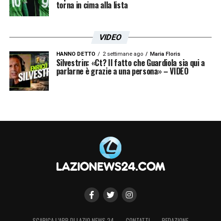
torna in cima alla lista
VIDEO
HANNO DETTO
2 settimane ago
Maria Floris
Silvestrin: «Ct? Il fatto che Guardiola sia qui a
parlarne è grazie a una persona» – VIDEO
SCARICA L’APP DI LAZIO NEWS 24
CONTATTI
REDAZIONE