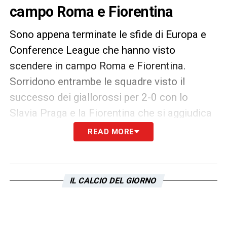
campo Roma e Fiorentina
Sono appena terminate le sfide di Europa e
Conference League che hanno visto
scendere in campo Roma e Fiorentina.
Sorridono entrambe le squadre visto il
successo dei giallorossi per 2-0 con lo
Slavia Praga e la Fiorentina che si aggiudica
il suo match con un netto 6-0
READ MORE
LA PLAYLIST DELLE NOSTRE TOP NEWS
IL CALCIO DEL GIORNO