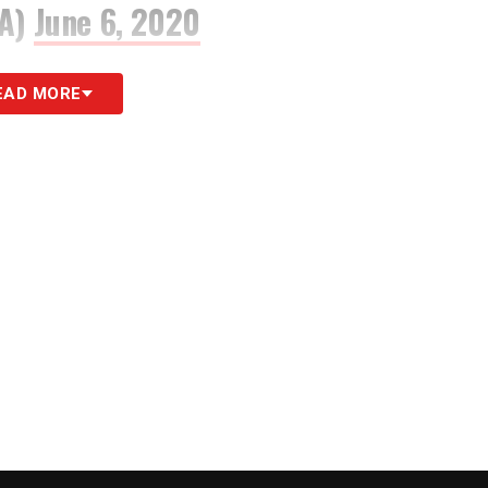
eA)
June 6, 2020
TIM
EAD MORE
3PM CEST
ASPORTSFIFA
#Waitingfor
d3sn
eA)
June 5, 2020
 alla nostra Newsletter