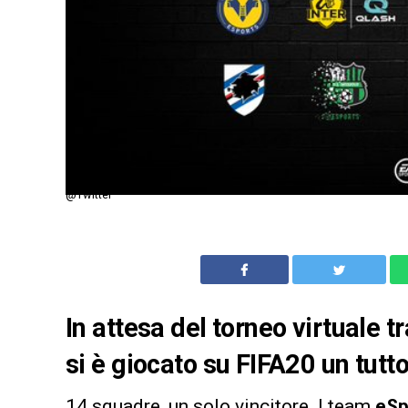
@Twitter
In attesa del torneo virtuale t
si è giocato su FIFA20 un tutto
14 squadre, un solo vincitore. I team
eSp