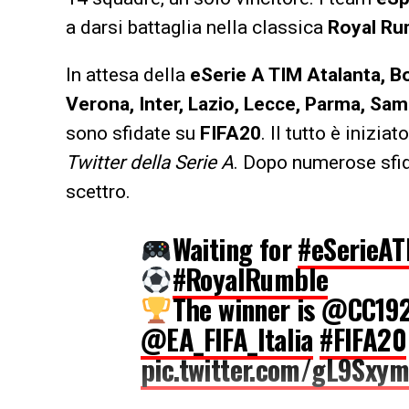
a darsi battaglia nella classica
Royal Ru
In attesa della
eSerie A TIM Atalanta, Bo
Verona, Inter, Lazio, Lecce, Parma, Sam
sono sfidate su
FIFA20
. Il tutto è inizi
Twitter della Serie A
. Dopo numerose sfid
scettro.
Waiting for
#eSerieAT
#RoyalRumble
The winner is @CC19
@EA_FIFA_Italia
#FIFA20
pic.twitter.com/gL9Sxym