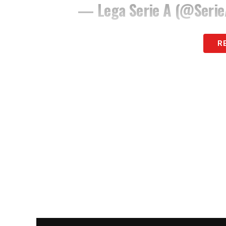
— Lega Serie A (@Seri
Waiting for
#eSerieA
R
#RoyalRumble
Kick off: tomorrow, 
🖥 eSerieATIM YouTube
@E
@EA_FIFA_Italia
#FIFA20
pic.twitter.com/9p2Amb
— Lega Serie A (@Seri
Iscriviti gratis