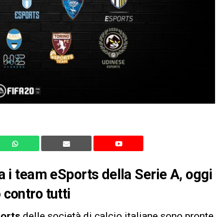
ra i team eSports della Serie A, oggi
 contro tutti
orts
delle società di calcio italiane sono pronte