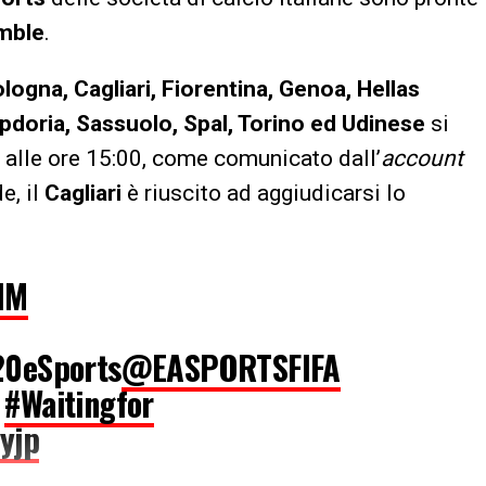
mble
.
logna, Cagliari, Fiorentina, Genoa, Hellas
pdoria, Sassuolo, Spal, Torino ed Udinese
si
ato alle ore 15:00, come comunicato dall’
account
e, il
Cagliari
è riuscito ad aggiudicarsi lo
IM
20eSports
@EASPORTSFIFA
#Waitingfor
yjp