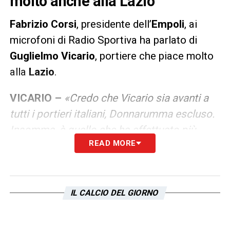
molto anche alla Lazio
Fabrizio Corsi
, presidente dell’
Empoli
, ai
microfoni di Radio Sportiva ha parlato di
Guglielmo Vicario
, portiere che piace molto
alla
Lazio
.
VICARIO –
«Credo che Vicario sia avanti a
tutti i portieri italiani, Donnarumma escluso.
Insomma, è quello che ha effettuato più
READ MORE
parate in Europa, un dato significativo. Se
dovesse vestire una maglia più importante,
si avvicinerebbe alla Nazionale, ma in cuor
mio spero rimanga all’Empoli
».
IL CALCIO DEL GIORNO
LA PLAYLIST DELLE NOSTRE TOP NEWS